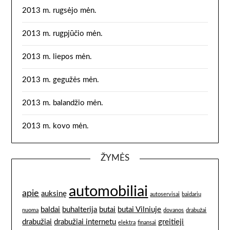
2013 m. rugsėjo mėn.
2013 m. rugpjūčio mėn.
2013 m. liepos mėn.
2013 m. gegužės mėn.
2013 m. balandžio mėn.
2013 m. kovo mėn.
ŽYMĖS
automobiliai
apie
auksinę
autoservisai
baidarių
baldai
buhalterija
butai
butai Vilniuje
nuoma
dovanos
drabužai
drabužiai
drabužiai internetu
greitieji
elektra
finansai