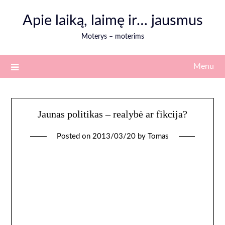
Skip
Apie laiką, laimę ir… jausmus
to
content
Moterys – moterims
Menu
Jaunas politikas – realybė ar fikcija?
Posted on
2013/03/20
by
Tomas