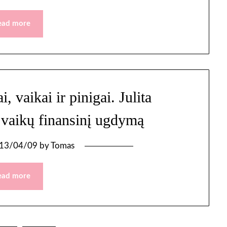
ead more
 vaikai ir pinigai. Julita
 vaikų finansinį ugdymą
13/04/09
by
Tomas
ead more