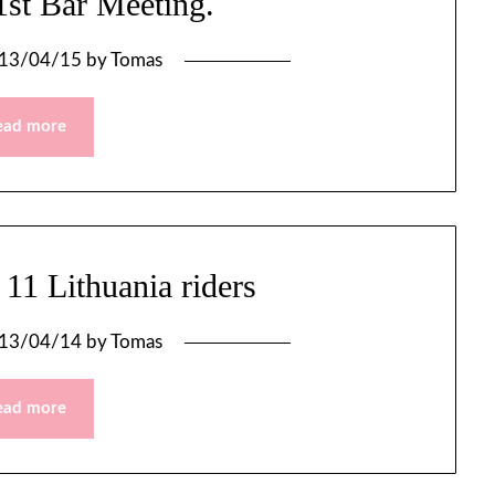
1st Bar Meeting.
13/04/15
by
Tomas
ead more
11 Lithuania riders
13/04/14
by
Tomas
ead more