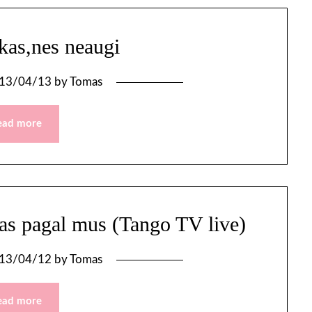
kas,nes neaugi
13/04/13
by
Tomas
ead more
as pagal mus (Tango TV live)
13/04/12
by
Tomas
ead more