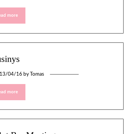
ead more
usinys
13/04/16
by
Tomas
ead more