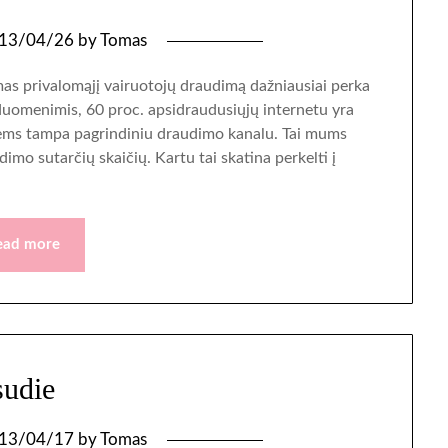
13/04/26
by
Tomas
mas privalomąjį vairuotojų draudimą dažniausiai perka
uomenimis, 60 proc. apsidraudusiųjų internetu yra
ėms tampa pagrindiniu draudimo kanalu. Tai mums
imo sutarčių skaičių. Kartu tai skatina perkelti į
ead more
sudie
13/04/17
by
Tomas