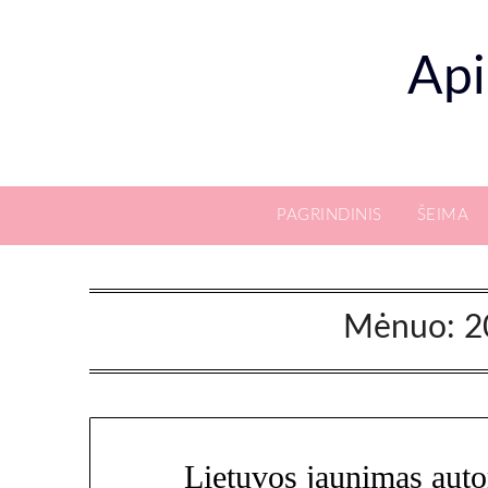
Skip
to
Api
content
PAGRINDINIS
ŠEIMA
Mėnuo:
2
Lietuvos jaunimas auto