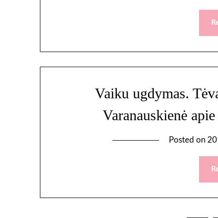
R
Vaiku ugdymas. Tėvai,
Varanauskienė apie
Posted on
20
R