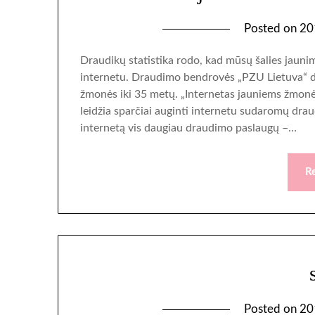
Posted on
20
Draudikų statistika rodo, kad mūsų šalies jauni
internetu. Draudimo bendrovės „PZU Lietuva“ d
žmonės iki 35 metų. „Internetas jauniems žmon
leidžia sparčiai auginti internetu sudaromų draud
internetą vis daugiau draudimo paslaugų –…
R
Posted on
20