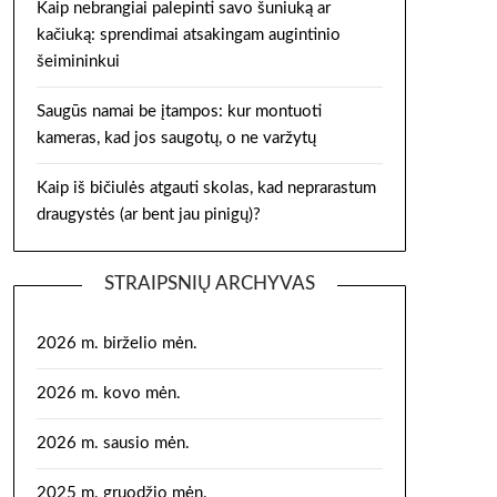
Kaip nebrangiai palepinti savo šuniuką ar
kačiuką: sprendimai atsakingam augintinio
šeimininkui
Saugūs namai be įtampos: kur montuoti
kameras, kad jos saugotų, o ne varžytų
Kaip iš bičiulės atgauti skolas, kad neprarastum
draugystės (ar bent jau pinigų)?
STRAIPSNIŲ ARCHYVAS
2026 m. birželio mėn.
2026 m. kovo mėn.
2026 m. sausio mėn.
2025 m. gruodžio mėn.