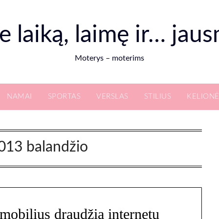
e laiką, laimę ir… jau
Moterys – moterims
NAMAI
SPORTAS
VERSLAS
STILIUS
KELIONĖ
013 balandžio
mobilius draudžia internetu