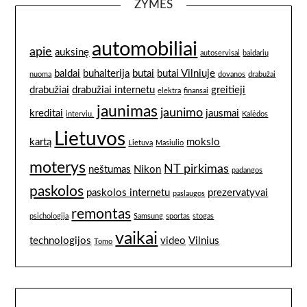
ŽYMĖS
automobiliai
apie
auksinę
autoservisai
baidarių
baldai
buhalterija
butai
butai Vilniuje
nuoma
dovanos
drabužai
drabužiai
drabužiai internetu
greitieji
elektra
finansai
jaunimas
jaunimo
kreditai
jausmai
interviu.
Kalėdos
Lietuvos
kartą
mokslo
Lietuvą
Masiulio
moterys
NT pirkimas
neštumas
Nikon
padangos
paskolos
paskolos internetu
prezervatyvai
paslaugos
remontas
psichologija
Samsung
sportas
stogas
vaikai
technologijos
video
Vilnius
Tomo