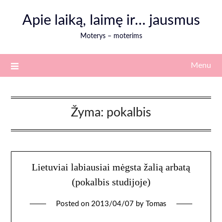
Skip
Apie laiką, laimę ir… jausmus
to
content
Moterys – moterims
Menu
Žyma:
pokalbis
Lietuviai labiausiai mėgsta žalią arbatą
(pokalbis studijoje)
Posted on
2013/04/07
by
Tomas