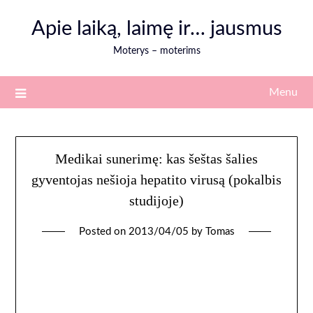
Skip
Apie laiką, laimę ir… jausmus
to
content
Moterys – moterims
Menu
Medikai sunerimę: kas šeštas šalies
gyventojas nešioja hepatito virusą (pokalbis
studijoje)
Posted on
2013/04/05
by
Tomas