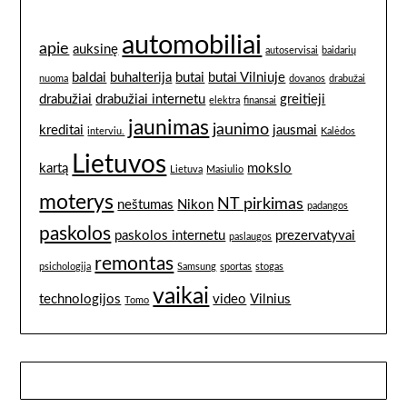
automobiliai
apie
auksinę
autoservisai
baidarių
baldai
buhalterija
butai
butai Vilniuje
nuoma
dovanos
drabužai
drabužiai
drabužiai internetu
greitieji
elektra
finansai
jaunimas
jaunimo
kreditai
jausmai
interviu.
Kalėdos
Lietuvos
kartą
mokslo
Lietuvą
Masiulio
moterys
NT pirkimas
neštumas
Nikon
padangos
paskolos
paskolos internetu
prezervatyvai
paslaugos
remontas
psichologija
Samsung
sportas
stogas
vaikai
technologijos
video
Vilnius
Tomo