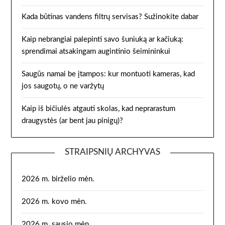
Kada būtinas vandens filtrų servisas? Sužinokite dabar
Kaip nebrangiai palepinti savo šuniuką ar kačiuką:
sprendimai atsakingam augintinio šeimininkui
Saugūs namai be įtampos: kur montuoti kameras, kad
jos saugotų, o ne varžytų
Kaip iš bičiulės atgauti skolas, kad neprarastum
draugystės (ar bent jau pinigų)?
STRAIPSNIŲ ARCHYVAS
2026 m. birželio mėn.
2026 m. kovo mėn.
2026 m. sausio mėn.