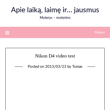
Skip
Apie laiką, laimę ir… jausmus
to
content
Moterys – moterims
Menu
Nikon D4 video test
Posted on
2013/03/23
by
Tomas