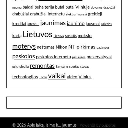
baldai
buhalterija
butai
butai Vilniuje
nuoma
dovanos
drabužai
drabužiai
drabužiai internetu
greitieji
elektra
finansai
jaunimas
jaunimo
kreditai
jausmai
interviu.
Kalėdos
Lietuvos
kartą
mokslo
Lietuvą
Masiulio
moterys
NT pirkimas
neštumas
Nikon
padangos
paskolos
paskolos internetu
prezervatyvai
paslaugos
remontas
psichologija
Samsung
sportas
stogas
vaikai
technologijos
video
Vilnius
Tomo
© 2026 Apie laiką, laimę ir… jausmus
| Powered by Superbs