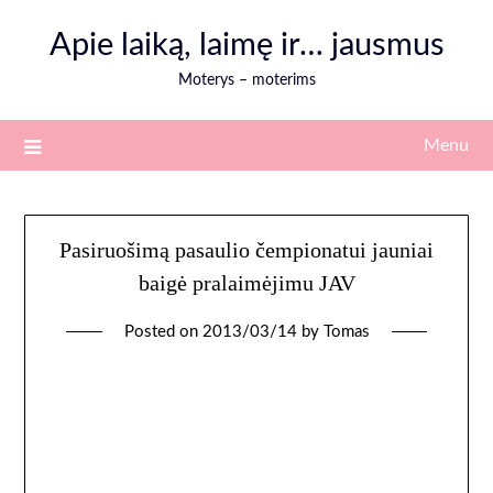
Skip
Apie laiką, laimę ir… jausmus
to
content
Moterys – moterims
Menu
Pasiruošimą pasaulio čempionatui jauniai
baigė pralaimėjimu JAV
Posted on
2013/03/14
by
Tomas