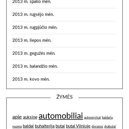
2013 m. spalio mėn.
2013 m. rugsėjo mėn.
2013 m. rugpjūčio mėn.
2013 m. liepos mėn.
2013 m. gegužės mėn.
2013 m. balandžio mėn.
2013 m. kovo mėn.
ŽYMĖS
automobiliai
apie
auksinę
autoservisai
baidarių
baldai
buhalterija
butai
butai Vilniuje
nuoma
dovanos
drabužai