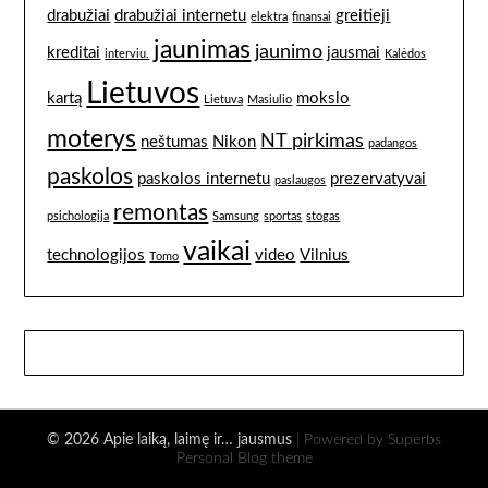
drabužiai
drabužiai internetu
greitieji
elektra
finansai
jaunimas
jaunimo
kreditai
jausmai
interviu.
Kalėdos
Lietuvos
kartą
mokslo
Lietuvą
Masiulio
moterys
NT pirkimas
neštumas
Nikon
padangos
paskolos
paskolos internetu
prezervatyvai
paslaugos
remontas
psichologija
Samsung
sportas
stogas
vaikai
technologijos
video
Vilnius
Tomo
© 2026 Apie laiką, laimę ir… jausmus
| Powered by Superbs
Personal Blog theme