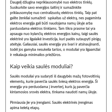
Daugelį džiugina nepriklausomybė nuo elektros tinklų.
Susikurkite savo energijos šaltinį ir sumažinkite
priklausomybę nuo centralizuotų elektros tinklų. Taip pat
galite ženkliai sumažinti sąskaitas už elektrą, nes pagaminta
elektros energija gali būti naudojama namų ūkyje arba
parduodama elektros tinklams. Tam tikra prasme tai yra
apsauga nuo kylančių elektros energijos kainų, taigi saulės
elektrinė yra ilgalaikė investicija, kuri padės sutaupyti pinigų
ateityje. Galiausiai, saulės energija yra švari ir atsinaujinanti,
todėl jos gamyba nesukelia taršos, o moduliai yra ilgaamžiai
ir reikalauja minimalios priežiūros.
Kaip veikia saulės moduliai?
Saulės moduliai yra sudaryti iš daugybės mažų fotovoltinių
elementų, kurie paverčia saulės šviesą elektros energija. Ši
energija yra perduodama į inverterį, kuris ją paverčia
kintamosios srovės elektra, tinkama naudoti namų ūkyje.
Pirmiausia jie yra įrengiami. Saulės elektrinės įrengimas
apima keletą etapų.