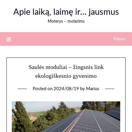
Skip
Apie laiką, laimę ir… jausmus
to
content
Moterys – moterims
Menu
Saulės moduliai – žingsnis link
ekologiškesnio gyvenimo
Posted on
2024/08/19
by
Marius