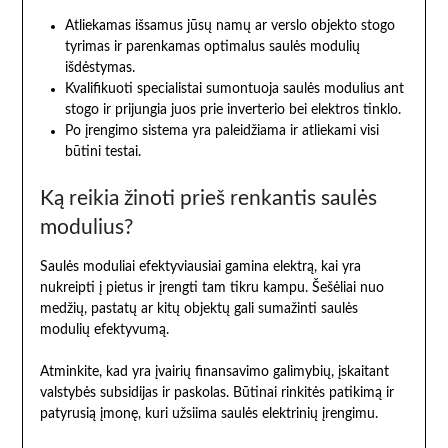
Atliekamas išsamus jūsų namų ar verslo objekto stogo
tyrimas ir parenkamas optimalus saulės modulių
išdėstymas.
Kvalifikuoti specialistai sumontuoja saulės modulius ant
stogo ir prijungia juos prie inverterio bei elektros tinklo.
Po įrengimo sistema yra paleidžiama ir atliekami visi
būtini testai.
Ką reikia žinoti prieš renkantis saulės
modulius?
Saulės moduliai efektyviausiai gamina elektrą, kai yra
nukreipti į pietus ir įrengti tam tikru kampu. Šešėliai nuo
medžių, pastatų ar kitų objektų gali sumažinti saulės
modulių efektyvumą.
Atminkite, kad yra įvairių finansavimo galimybių, įskaitant
valstybės subsidijas ir paskolas. Būtinai rinkitės patikimą ir
patyrusią įmonę, kuri užsiima saulės elektrinių įrengimu.