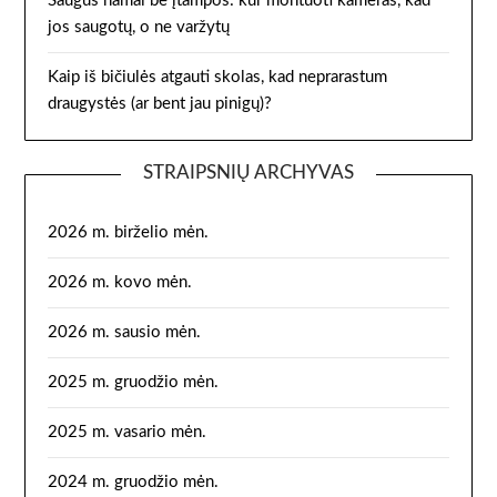
Saugūs namai be įtampos: kur montuoti kameras, kad
jos saugotų, o ne varžytų
Kaip iš bičiulės atgauti skolas, kad neprarastum
draugystės (ar bent jau pinigų)?
STRAIPSNIŲ ARCHYVAS
2026 m. birželio mėn.
2026 m. kovo mėn.
2026 m. sausio mėn.
2025 m. gruodžio mėn.
2025 m. vasario mėn.
2024 m. gruodžio mėn.