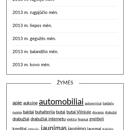
2013 m. rugpjūčio mėn.
2013 m. liepos mėn.
2013 m. gegužės mėn.
2013 m. balandžio mėn.
2013 m. kovo mėn.
ŽYMĖS
automobiliai
apie
auksinę
autoservisai
baidarių
baldai
buhalterija
butai
butai Vilniuje
nuoma
dovanos
drabužai
drabužiai
drabužiai internetu
greitieji
elektra
finansai
jaunimas
jaunimo
kreditai
jausmai
interviu.
Kalėdos