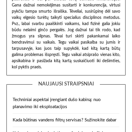
Gana dažnai nemokėjimas susitarti ir konkurencija, virtusi
pykčiu tampa smurto išraiška. Tėveliai, susirūpinę dėl savo
vaikų elgesio turėtų taikyti specialius disciplinos metodus.
Pvz., labai svarbu paaiškinti vaikams, kad fizinė galia jokiu
būdu nelaimi ginčo pergalės. Jog dažnai tai tik rodo, kad
žmogus yra silpnas. Tėvai turi skirti pakankamai laiko
bendravimui su vaikais. Tegu vaikai pasikalba su jumis ir
tarpusavyje, kas juos taip supykdė, kad kitą kartą būtų
galima problemas išspręsti. Tegu vaikai atsiprašo vienas kito,
apsikabina ir pasižada kitą kartą suskaičiuoti iki dešimties,
kol pyktis praeis.
NAUJAUSI STRAIPSNIAI
Techniniai aspektai įrengiant dušo kabiną: nuo
planavimo iki eksploatacijos
Kada būtinas vandens filtrų servisas? Sužinokite dabar