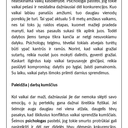
neatskiriama vaikų kasdienybe. Psichologai pastebi, jog tokie
vaikai pešasi ir nesidalina dažniausiai dėl konkurencijos. Kuo
vaikai labiau panašūs amžiumi, tuo daugiau vienodų
poreikių jie turi. Tai ypač aktualu 5-8 metų amžiaus vaikams,
nes tai toks jų raidos etapas, kuomet mažieji pradeda
manyti, kad visas pasaulis sukasi tik aplink juos. Todėl
dalybos jiems tampa tikra kančia ar netgi nesuvokiamu
dalyku. Psichologų teigimu, tėveliai tokiais atvejais turėtų
būti ypač kantrūs ir ramūs. Norint, kad vaikai gražiai
sutartų, reikia nuolat juos mokyti dalintis, gyventi gražiai.
Kaskart išgirdus kaip vaikai tarpusavyje ginčijasi, reikia
pasiūlyti kompromisą: dalytis po lygiai, žaisti pamainomis.
Su laiku, vaikai patys išmoks priimti darnius sprendimus.
Paleidžia į darbą kumščius
Kol vaikai dar maži, dažniausiai jie dar nemoka slėpti savo
emocijų, o jų perteklių gana dažnai išreiškia fiziškai. Jei
šeimoje auga daugiau nei viena atžala, daugelis tėvų
pasakys, kad iškilusius konfliktus vaikai sprendžia kumščiais.
Šeimos
psichologas
pastebi, jog tokie smurto protrūkiai gali
pasireikšti ir dėl per didelės tėvų dėmesio knkurencijos.