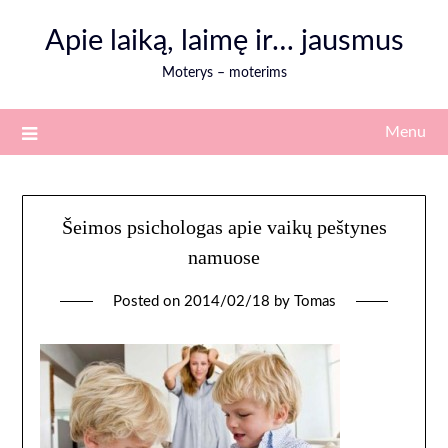
Skip
Apie laiką, laimę ir… jausmus
to
content
Moterys – moterims
Menu
Šeimos psichologas apie vaikų peštynes
namuose
Posted on
2014/02/18
by
Tomas