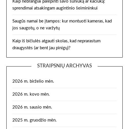
Kaip nebrangiai palepinti savo šuniuką ar kačiuką:
sprendimai atsakingam augintinio šeimininkui
Saugūs namai be įtampos: kur montuoti kameras, kad
jos saugotų, o ne varžytų
Kaip iš bičiulės atgauti skolas, kad neprarastum
draugystės (ar bent jau pinigų)?
STRAIPSNIŲ ARCHYVAS
2026 m. birželio mėn.
2026 m. kovo mėn.
2026 m. sausio mėn.
2025 m. gruodžio mėn.