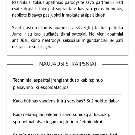
Pasirinkusi tokius apatinius parodysite savo partneriui, kad
esate drąsi ir taip pat suprantate kas yra geras humoras,
nebijote iš savęs pasijuokti ir mokate atsipalaiduoti.
Svarbiausia renkantis apatinius atsižvelgti į tai kas patinka
Jums ir su kuo jaučiatės tikrai patogiai. Nei vieni apatiniai
ant Jūsų kūno neatrodys seksualiai ir gundančiai, jei pati
nesijausite su jais gerai.
NAUJAUSI STRAIPSNIAI
Techniniai aspektai įrengiant dušo kabiną: nuo
planavimo iki eksploatacijos
Kada būtinas vandens filtrų servisas? Sužinokite dabar
Kaip nebrangiai palepinti savo šuniuką ar kačiuką:
sprendimai atsakingam augintinio šeimininkui