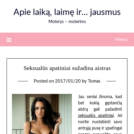
Skip
Apie laiką, laimę ir… jausmus
to
content
Moterys – moterims
Menu
Seksualūs apatiniai sužadina aistras
Posted on
2017/01/20
by
Tomas
Jau seniai žinoma, kad
bet kokią gęstančią
aistrą gali pažadinti
seksualūs apatiniai
. Jei
norite nustebinti savo
antrąją pusę ir ypatingai