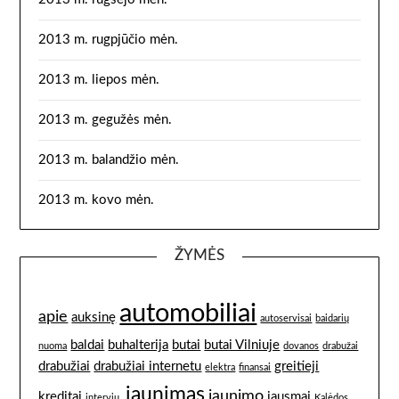
2013 m. rugpjūčio mėn.
2013 m. liepos mėn.
2013 m. gegužės mėn.
2013 m. balandžio mėn.
2013 m. kovo mėn.
ŽYMĖS
automobiliai
apie
auksinę
autoservisai
baidarių
baldai
buhalterija
butai
butai Vilniuje
nuoma
dovanos
drabužai
drabužiai
drabužiai internetu
greitieji
elektra
finansai
jaunimas
jaunimo
kreditai
jausmai
interviu.
Kalėdos