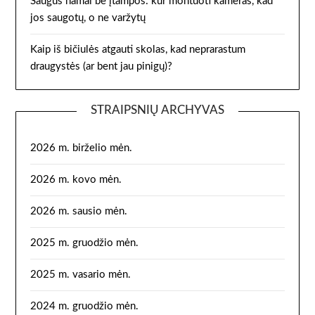
Saugūs namai be įtampos: kur montuoti kameras, kad
jos saugotų, o ne varžytų
Kaip iš bičiulės atgauti skolas, kad neprarastum
draugystės (ar bent jau pinigų)?
STRAIPSNIŲ ARCHYVAS
2026 m. birželio mėn.
2026 m. kovo mėn.
2026 m. sausio mėn.
2025 m. gruodžio mėn.
2025 m. vasario mėn.
2024 m. gruodžio mėn.