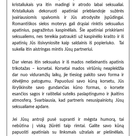
kristaliukais yra itin madingi ir atrodo labai seksualiai.
Kristaliukais dekoruoti apatiniai prieblandoje sužėrės
įvairiausiomis spalvomis ir Jūs atrodysite įspūdingai.
Romantiškos sielos moterys gali drąsiai rinktis seksualius
apatinius, pagražintus kaspinėliais. Šie apatiniai priskiriami
seksualiems, nes tereikia patraukti už kaspinėlio krašto ir iš
apatinių Jūs išsivyniosite kaip saldainis iš popieriuko. Tai
sukelia itin aistringas mintis Jūsų partneriui.
Dar vienas itin seksualus ir iš mados neišeinantis apatinis
trikotažas – korsetai. Korsetai mados viršūnių neapleidžia
dar nuo viduramžių laikų, jie tiesiog pakito savo forma ir
dėvėjimo patogumu. Papuošusi savo kūną korsetu, Jūs
išryškinsite savo gundančias kūno formas, o korsete
esančios sagos ir raišteliai suteiks paslaptingumo ir įkaitins
atmosferą. Svarbiausia, kad partneris nesusipainiotų Jūsų
seksualiame apdare.
Jei Jūsų antroji pusė supranti ir mėgsta humorą, tai
nebūtina į viską žiūrėti taip rimtai. Galite savo kūną
papuošti apatiniais su linksmais užrašais ar piešinėliais.