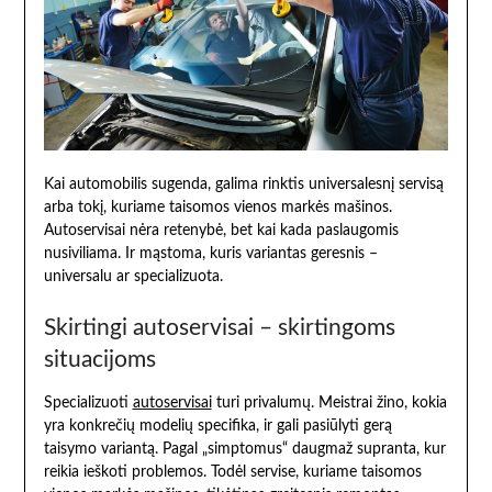
Kai automobilis sugenda, galima rinktis universalesnį servisą
arba tokį, kuriame taisomos vienos markės mašinos.
Autoservisai nėra retenybė, bet kai kada paslaugomis
nusiviliama. Ir mąstoma, kuris variantas geresnis –
universalu ar specializuota.
Skirtingi autoservisai – skirtingoms
situacijoms
Specializuoti
autoservisai
turi privalumų. Meistrai žino, kokia
yra konkrečių modelių specifika, ir gali pasiūlyti gerą
taisymo variantą. Pagal „simptomus“ daugmaž supranta, kur
reikia ieškoti problemos. Todėl servise, kuriame taisomos