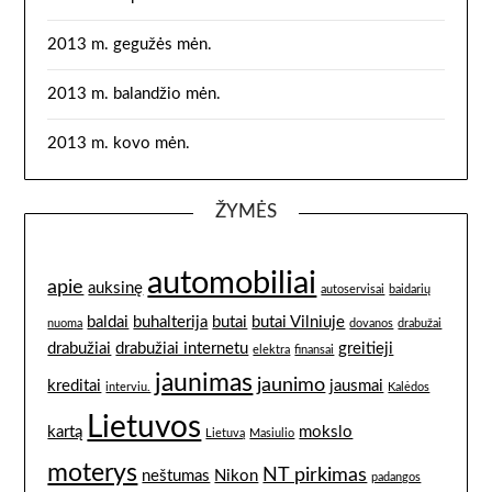
2013 m. gegužės mėn.
2013 m. balandžio mėn.
2013 m. kovo mėn.
ŽYMĖS
automobiliai
apie
auksinę
autoservisai
baidarių
baldai
buhalterija
butai
butai Vilniuje
nuoma
dovanos
drabužai
drabužiai
drabužiai internetu
greitieji
elektra
finansai
jaunimas
jaunimo
kreditai
jausmai
interviu.
Kalėdos
Lietuvos
kartą
mokslo
Lietuvą
Masiulio
moterys
NT pirkimas
neštumas
Nikon
padangos