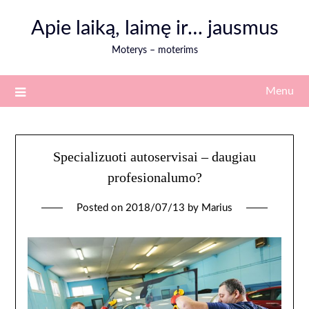
Skip
Apie laiką, laimę ir… jausmus
to
content
Moterys – moterims
Menu
Specializuoti autoservisai – daugiau
profesionalumo?
Posted on
2018/07/13
by
Marius