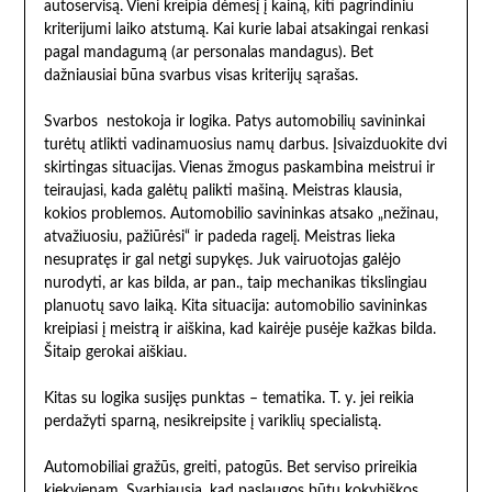
autoservisą. Vieni kreipia dėmesį į kainą, kiti pagrindiniu
kriterijumi laiko atstumą. Kai kurie labai atsakingai renkasi
pagal mandagumą (ar personalas mandagus). Bet
dažniausiai būna svarbus visas kriterijų sąrašas.
Svarbos nestokoja ir logika. Patys automobilių savininkai
turėtų atlikti vadinamuosius namų darbus. Įsivaizduokite dvi
skirtingas situacijas. Vienas žmogus paskambina meistrui ir
teiraujasi, kada galėtų palikti mašiną. Meistras klausia,
kokios problemos. Automobilio savininkas atsako „nežinau,
atvažiuosiu, pažiūrėsi“ ir padeda ragelį. Meistras lieka
nesupratęs ir gal netgi supykęs. Juk vairuotojas galėjo
nurodyti, ar kas bilda, ar pan., taip mechanikas tikslingiau
planuotų savo laiką. Kita situacija: automobilio savininkas
kreipiasi į meistrą ir aiškina, kad kairėje pusėje kažkas bilda.
Šitaip gerokai aiškiau.
Kitas su logika susijęs punktas – tematika. T. y. jei reikia
perdažyti sparną, nesikreipsite į variklių specialistą.
Automobiliai gražūs, greiti, patogūs. Bet serviso prireikia
kiekvienam. Svarbiausia, kad paslaugos būtų kokybiškos.