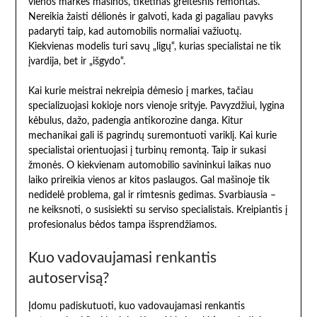
vienos markės mašinos, tikėtinas greitesnis remontas.
Nereikia žaisti dėlionės ir galvoti, kada gi pagaliau pavyks
padaryti taip, kad automobilis normaliai važiuotų.
Kiekvienas modelis turi savų „ligų“, kurias specialistai ne tik
įvardija, bet ir „išgydo“.
Kai kurie meistrai nekreipia dėmesio į markes, tačiau
specializuojasi kokioje nors vienoje srityje. Pavyzdžiui, lygina
kėbulus, dažo, padengia antikorozine danga. Kitur
mechanikai gali iš pagrindų suremontuoti variklį. Kai kurie
specialistai orientuojasi į turbinų remontą. Taip ir sukasi
žmonės. O kiekvienam automobilio savininkui laikas nuo
laiko prireikia vienos ar kitos paslaugos. Gal mašinoje tik
nedidelė problema, gal ir rimtesnis gedimas. Svarbiausia –
ne keiksnoti, o susisiekti su serviso specialistais. Kreipiantis į
profesionalus bėdos tampa išsprendžiamos.
Kuo vadovaujamasi renkantis
autoservisą?
Įdomu padiskutuoti, kuo vadovaujamasi renkantis