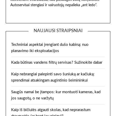
Autoservisai stengiasi ir vairuotojų nepalieka „ant ledo“.
NAUJAUSI STRAIPSNIAI
Techniniai aspektai įrengiant dušo kabiną: nuo
planavimo iki eksploatacijos
Kada būtinas vandens filtrų servisas? Sužinokite dabar
Kaip nebrangiai palepinti savo šuniuką ar kačiuką:
sprendimai atsakingam augintinio šeimininkui
Saugūs namai be įtampos: kur montuoti kameras, kad
jos saugotų, o ne varžytų
Kaip iš bičiulės atgauti skolas, kad neprarastum