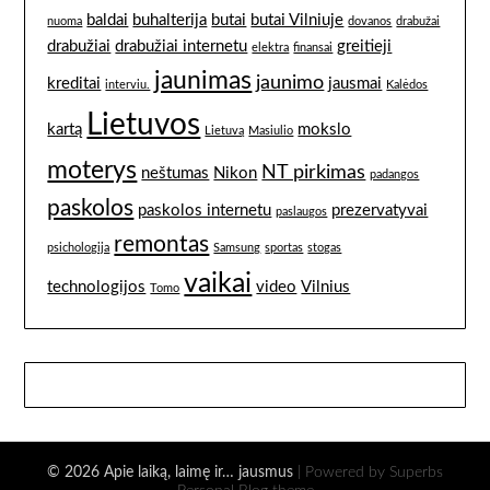
baldai
buhalterija
butai
butai Vilniuje
nuoma
dovanos
drabužai
drabužiai
drabužiai internetu
greitieji
elektra
finansai
jaunimas
jaunimo
kreditai
jausmai
interviu.
Kalėdos
Lietuvos
kartą
mokslo
Lietuvą
Masiulio
moterys
NT pirkimas
neštumas
Nikon
padangos
paskolos
paskolos internetu
prezervatyvai
paslaugos
remontas
psichologija
Samsung
sportas
stogas
vaikai
technologijos
video
Vilnius
Tomo
© 2026 Apie laiką, laimę ir… jausmus
| Powered by Superbs