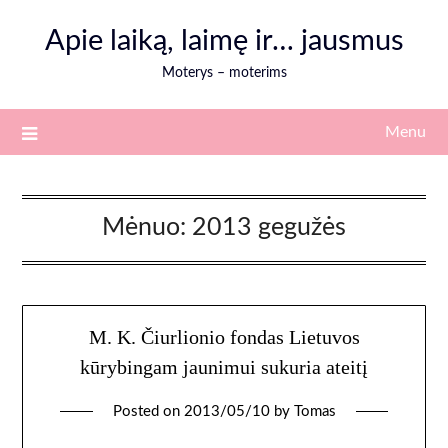
Skip
Apie laiką, laimę ir… jausmus
to
content
Moterys – moterims
Menu
Mėnuo:
2013 gegužės
M. K. Čiurlionio fondas Lietuvos
kūrybingam jaunimui sukuria ateitį
Posted on
2013/05/10
by
Tomas