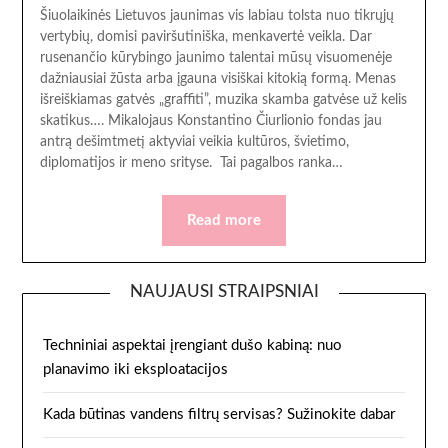
Šiuolaikinės Lietuvos jaunimas vis labiau tolsta nuo tikrųjų
vertybių, domisi paviršutiniška, menkavertė veikla. Dar
rusenančio kūrybingo jaunimo talentai mūsų visuomenėje
dažniausiai žūsta arba įgauna visiškai kitokią formą. Menas
išreiškiamas gatvės „graffiti”, muzika skamba gatvėse už kelis
skatikus…. Mikalojaus Konstantino Čiurlionio fondas jau
antrą dešimtmetį aktyviai veikia kultūros, švietimo,
diplomatijos ir meno srityse. Tai pagalbos ranka…
Read more
NAUJAUSI STRAIPSNIAI
Techniniai aspektai įrengiant dušo kabiną: nuo
planavimo iki eksploatacijos
Kada būtinas vandens filtrų servisas? Sužinokite dabar