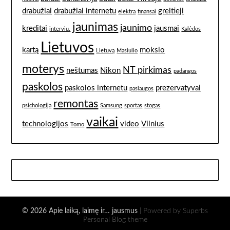
drabužiai
drabužiai internetu
greitieji
elektra
finansai
jaunimas
jaunimo
kreditai
jausmai
interviu.
Kalėdos
Lietuvos
kartą
mokslo
Lietuvą
Masiulio
moterys
NT pirkimas
neštumas
Nikon
padangos
paskolos
paskolos internetu
prezervatyvai
paslaugos
remontas
psichologija
Samsung
sportas
stogas
vaikai
technologijos
video
Vilnius
Tomo
© 2026 Apie laiką, laimę ir… jausmus
| Powered by Superbs
Personal Blog theme