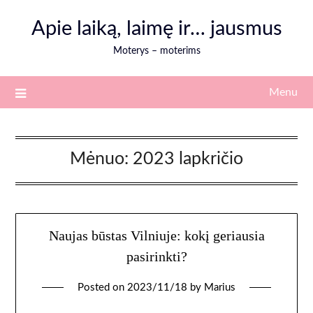
Skip
Apie laiką, laimę ir… jausmus
to
content
Moterys – moterims
Menu
Mėnuo:
2023 lapkričio
Naujas būstas Vilniuje: kokį geriausia
pasirinkti?
Posted on
2023/11/18
by
Marius