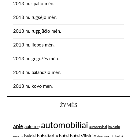
2013 m. spalio mėn.
2013 m. rugsėjo mėn.
2013 m. rugpjūčio mėn.
2013 m. liepos mėn.
2013 m. gegužės mėn.
2013 m. balandžio mėn.
2013 m. kovo mėn.
ŽYMĖS
automobiliai
apie
auksinę
autoservisai
baidarių
baldai
buhalterija
butai
butai Vilniuje
nuoma
dovanos
drabužai