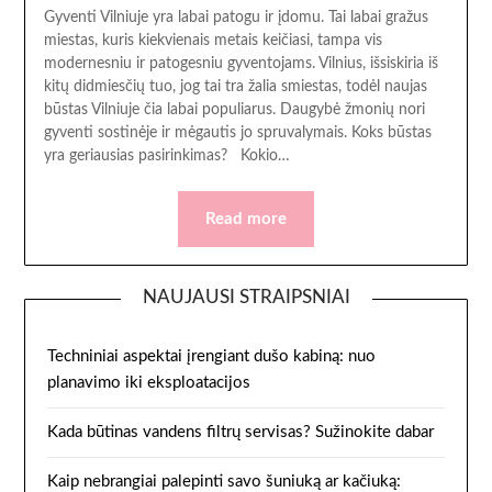
Gyventi Vilniuje yra labai patogu ir įdomu. Tai labai gražus
miestas, kuris kiekvienais metais keičiasi, tampa vis
modernesniu ir patogesniu gyventojams. Vilnius, išsiskiria iš
kitų didmiesčių tuo, jog tai tra žalia smiestas, todėl naujas
būstas Vilniuje čia labai populiarus. Daugybė žmonių nori
gyventi sostinėje ir mėgautis jo spruvalymais. Koks būstas
yra geriausias pasirinkimas? Kokio…
Read more
NAUJAUSI STRAIPSNIAI
Techniniai aspektai įrengiant dušo kabiną: nuo
planavimo iki eksploatacijos
Kada būtinas vandens filtrų servisas? Sužinokite dabar
Kaip nebrangiai palepinti savo šuniuką ar kačiuką: