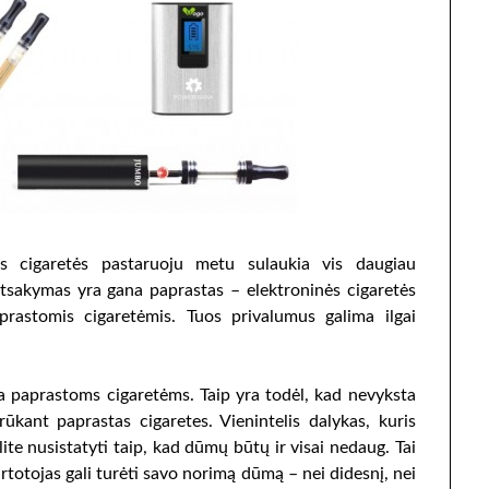
ės cigaretės pastaruoju metu sulaukia vis daugiau
Atsakymas yra gana paprastas – elektroninės cigaretės
prastomis cigaretėmis. Tuos privalumus galima ilgai
va paprastoms cigaretėms. Taip yra todėl, kad nevyksta
ūkant paprastas cigaretes. Vienintelis dalykas, kuris
lite nusistatyti taip, kad dūmų būtų ir visai nedaug. Tai
rtotojas gali turėti savo norimą dūmą – nei didesnį, nei