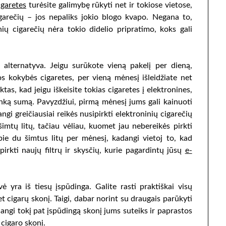
igaretes
turėsite galimybę rūkyti net ir tokiose vietose,
garečių – jos nepaliks jokio blogo kvapo. Negana to,
nių cigarečių nėra tokio didelio pripratimo, koks gali
ė alternatyva. Jeigu surūkote vieną pakelį per dieną,
s kokybės cigaretes, per vieną mėnesį išleidžiate net
aktas, kad jeigu iškeisite tokias cigaretes į elektronines,
nką sumą. Pavyzdžiui, pirmą mėnesį jums gali kainuoti
ngi greičiausiai reikės nusipirkti elektroninių cigarečių
šimtų litų, tačiau vėliau, kuomet jau nebereikės pirkti
pie du šimtus litų per mėnesį, kadangi vietoj to, kad
irkti naujų filtrų ir skysčių, kurie pagardintų jūsų
e-
ė yra iš tiesų įspūdinga. Galite rasti praktiškai visų
et cigarų skonį. Taigi, dabar norint su draugais parūkyti
dangi tokį pat įspūdingą skonį jums suteiks ir paprastos
 cigaro skonį.