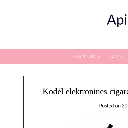
Skip
to
Api
content
PAGRINDINIS
ŠEIMA
Kodėl elektroninės cigare
Posted on
20