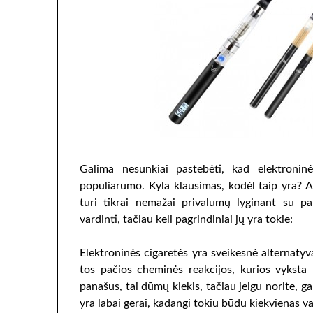
Galima nesunkiai pastebėti, kad elektronin
populiarumo. Kyla klausimas, kodėl taip yra? 
turi tikrai nemažai privalumų lyginant su pa
vardinti, tačiau keli pagrindiniai jų yra tokie:
Elektroninės cigaretės yra sveikesnė alternaty
tos pačios cheminės reakcijos, kurios vyksta r
panašus, tai dūmų kiekis, tačiau jeigu norite, ga
yra labai gerai, kadangi tokiu būdu kiekvienas va