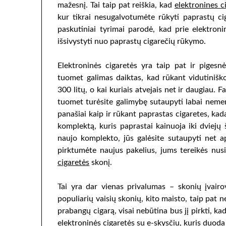
mažesnį. Tai taip pat reiškia, kad
elektronines c
kur tikrai nesugalvotumėte rūkyti paprastų ci
paskutiniai tyrimai parodė, kad prie elektroni
išsivystyti nuo paprastų cigarečių rūkymo.
Elektroninės cigaretės yra taip pat ir pigesn
tuomet galimas daiktas, kad rūkant vidutiniško
300 litų, o kai kuriais atvejais net ir daugiau. F
tuomet turėsite galimybę sutaupyti labai neme
panašiai kaip ir rūkant paprastas cigaretes, kada
komplektą, kuris paprastai kainuoja iki dviejų 
naujo komplekto, jūs galėsite sutaupyti net a
pirktumėte naujus pakelius, jums tereikės nusip
cigaretės
skonį.
Tai yra dar vienas privalumas – skonių įvairov
populiarių vaisių skonių, kito maisto, taip pat n
prabangų cigarą, visai nebūtina bus jį pirkti, ka
elektroninės cigaretės su e-skysčiu, kuris duoda